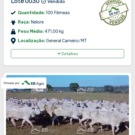
Lote 0030
Vendido
Quantidade:
100 Fêmeas
Raça:
Nelore
Peso Médio:
471,00 kg
Localização:
General Carneiro/MT
Detalhes